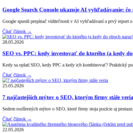
Google Search Console ukazuje AI vyhľadávanie: čo
Google spustil prepínač viditeľnosti v AI vyhľadávaní a prvý report
Čítať článok
→
28.05.2026
SEO vs. PPC: kedy investovať do ktorého (a kedy do
Kedy sa oplatí SEO, kedy PPC a kedy ich kombinovať? Praktický poh
Čítať článok
→
25.05.2026
7 najčastejších mýtov o SEO, ktorým firmy stále veri
Sedem rozšírených mýtov o SEO, ktoré firmy stoja pozície aj peniaze, 
Čítať článok
→
22.05.2026