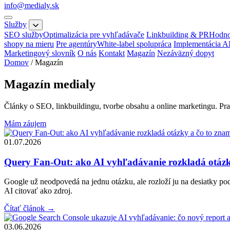
info@medialy.sk
Služby
SEO služby
Optimalizácia pre vyhľadávače
Linkbuilding & PR
Hodno
shopy na mieru
Pre agentúry
White-label spolupráca
Implementácia A
Marketingový slovník
O nás
Kontakt
Magazín
Nezáväzný dopyt
Domov
/
Magazín
Magazín
medialy
Články o SEO, linkbuildingu, tvorbe obsahu a online marketingu. Prak
Mám záujem
01.07.2026
Query Fan-Out: ako AI vyhľadávanie rozkladá otáz
Google už neodpovedá na jednu otázku, ale rozloží ju na desiatky podo
AI citovať ako zdroj.
Čítať článok
→
03.06.2026