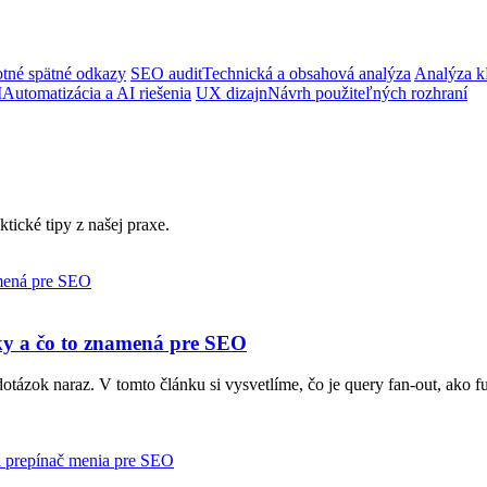
tné spätné odkazy
SEO audit
Technická a obsahová analýza
Analýza k
I
Automatizácia a AI riešenia
UX dizajn
Návrh použiteľných rozhraní
tické tipy z našej praxe.
ky a čo to znamená pre SEO
tázok naraz. V tomto článku si vysvetlíme, čo je query fan-out, ako fun