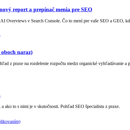
 nový report a prepínač menia pre SEO
 o AI Overviews v Search Console. Čo to mení pre vaše SEO a GEO, kde
 oboch naraz)
ľad z praxe na rozdelenie rozpočtu medzi organické vyhľadávanie a p
a
a ako to s nimi je v skutočnosti. Pohľad SEO špecialistu z praxe.