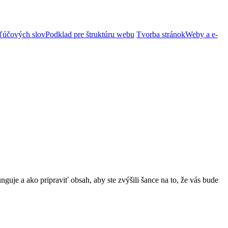
ľúčových slov
Podklad pre štruktúru webu
Tvorba stránok
Weby a e-
guje a ako pripraviť obsah, aby ste zvýšili šance na to, že vás bude