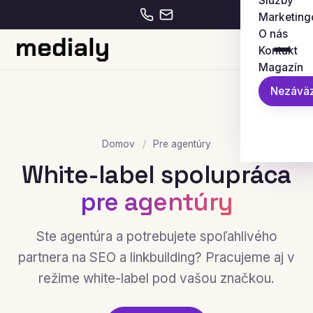
Služby
Marketing
O nás
Kontakt
Magazín
Nezáväz
Domov
/
Pre agentúry
White-label spolupráca
pre agentúry
Ste agentúra a potrebujete spoľahlivého
partnera na SEO a linkbuilding? Pracujeme aj v
režime white-label pod vašou značkou.