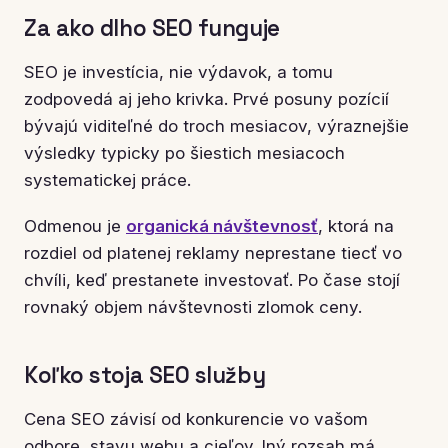
Za ako dlho SEO funguje
SEO je investícia, nie výdavok, a tomu
zodpovedá aj jeho krivka. Prvé posuny pozícií
bývajú viditeľné do troch mesiacov, výraznejšie
výsledky typicky po šiestich mesiacoch
systematickej práce.
Odmenou je
organická návštevnosť
, ktorá na
rozdiel od platenej reklamy neprestane tiecť vo
chvíli, keď prestanete investovať. Po čase stojí
rovnaký objem návštevnosti zlomok ceny.
Koľko stoja SEO služby
Cena SEO závisí od konkurencie vo vašom
odbore, stavu webu a cieľov. Iný rozsah má