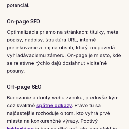
potenciál.
On-page SEO
Optimalizácia priamo na stránkach: titulky, meta
popisy, nadpisy, štruktúra URL, interné
prelinkovanie a najmä obsah, ktorý zodpovedá
vyhľadávaciemu zámeru. On-page je miesto, kde
sa relatívne rýchlo dajú dosiahnuť viditeľné
posuny.
Off-page SEO
Budovanie autority webu zvonku, predovšetkým
cez kvalitné
spätné odkazy
. Práve tu sa
najčastejšie rozhoduje o tom, kto vyhrá prvé
miesta na konkurenčné výrazy. Poctivý
linkbuilding
je beh na dlhú trať, ale jeho efekt je