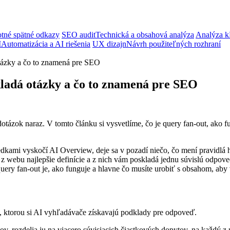
tné spätné odkazy
SEO audit
Technická a obsahová analýza
Analýza k
I
Automatizácia a AI riešenia
UX dizajn
Návrh použiteľných rozhraní
tázky a čo to znamená pre SEO
ladá otázky a čo to znamená pre SEO
tázok naraz. V tomto článku si vysvetlíme, čo je query fan-out, ako fun
kami vyskočí AI Overview, deje sa v pozadí niečo, čo mení pravidlá h
ra z webu najlepšie definície a z nich vám poskladá jednu súvislú odpo
ery fan-out je, ako funguje a hlavne čo musíte urobiť s obsahom, aby v
ka, ktorou si AI vyhľadávače získavajú podklady pre odpoveď.
v, rozdelia ju na viacero súvisiacich čiastkových dopytov, na každý z 