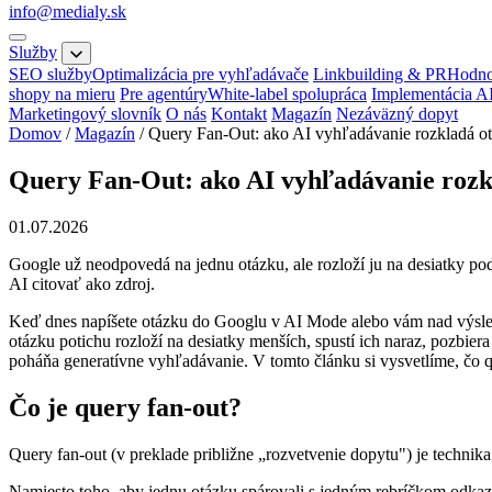
info@medialy.sk
Služby
SEO služby
Optimalizácia pre vyhľadávače
Linkbuilding & PR
Hodno
shopy na mieru
Pre agentúry
White-label spolupráca
Implementácia A
Marketingový slovník
O nás
Kontakt
Magazín
Nezáväzný dopyt
Domov
/
Magazín
/
Query Fan-Out: ako AI vyhľadávanie rozkladá o
Query Fan-Out: ako AI vyhľadávanie rozk
01.07.2026
Google už neodpovedá na jednu otázku, ale rozloží ju na desiatky podo
AI citovať ako zdroj.
Keď dnes napíšete otázku do Googlu v AI Mode alebo vám nad výsled
otázku potichu rozloží na desiatky menších, spustí ich naraz, pozbie
poháňa generatívne vyhľadávanie. V tomto článku si vysvetlíme, čo qu
Čo je query fan-out?
Query fan-out (v preklade približne „rozvetvenie dopytu") je techni
Namiesto toho, aby jednu otázku spárovali s jedným rebríčkom odkazo