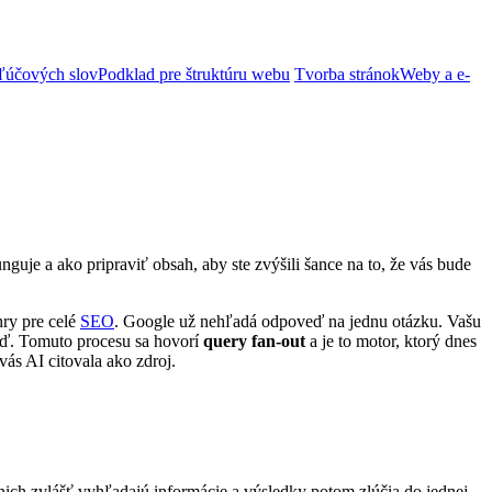
ľúčových slov
Podklad pre štruktúru webu
Tvorba stránok
Weby a e-
guje a ako pripraviť obsah, aby ste zvýšili šance na to, že vás bude
ry pre celé
SEO
. Google už nehľadá odpoveď na jednu otázku. Vašu
veď. Tomuto procesu sa hovorí
query fan-out
a je to motor, ktorý dnes
ás AI citovala ako zdroj.
nich zvlášť vyhľadajú informácie a výsledky potom zlúčia do jednej