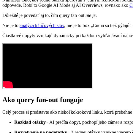
odpovede. Robí to Google AI Mode aj AI Overviews, rovnako ako
C
Dôležité je povedať aj to, čím query fan-out
nie je
.
Nie je to
analýza kľúčových slov
, nie je to box „Ľudia sa tiež pýtajú
Čiastkové dopyty vznikajú dynamicky pri každom vyhľadávaní nanovo,
Ako query fan-out funguje
Celý proces si predstavte ako niekoľkokrokovú linku, ktorá prebehne
Rozklad otázky -
AI prečíta dopyt, pochopí jeho zámer a rozpozn
Rozvetvenie na podotázky -
Z jednej otázky vznikne viacero 