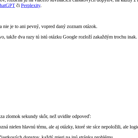
hatGPT
či
Perplexity
.
" a nie je to ani pevný, vopred daný zoznam otázok.
 takže dva razy tú istú otázku Google rozloží zakaždým trochu inak.
 za zlomok sekundy skôr, než uvidíte odpoveď:
á nielen hlavnú tému, ale aj otázky, ktoré ste síce nepoložili, ale logi
čiastkových dopytov, každý mieri na inú stránku problému.