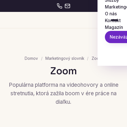
Služby
Marketing
O nás
Kontakt
Magazín
Nezáväz
Domov
/
Marketingový slovník
/
Zoom
Zoom
Populárna platforma na videohovory a online
stretnutia, ktorá zažila boom v ére práce na
diaľku.