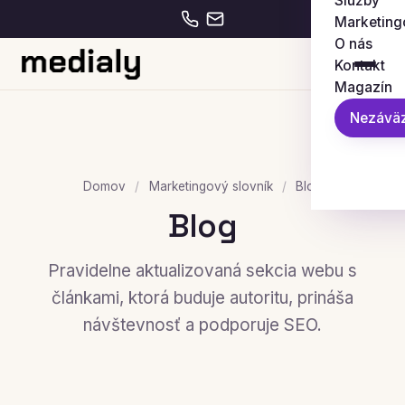
Služby
Marketing
O nás
Kontakt
Magazín
Nezáväz
Domov
/
Marketingový slovník
/
Blog
Blog
Pravidelne aktualizovaná sekcia webu s
článkami, ktorá buduje autoritu, prináša
návštevnosť a podporuje SEO.