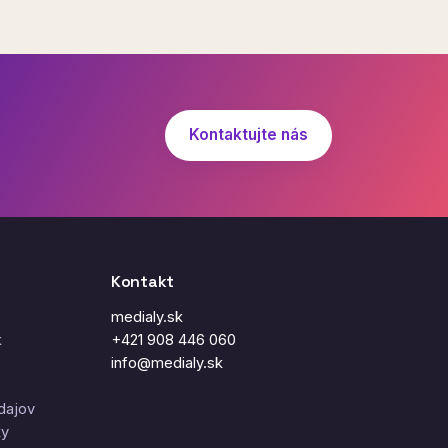
Kontaktujte nás
Kontakt
medialy.sk
k
+421 908 446 060
info@medialy.sk
dajov
ky