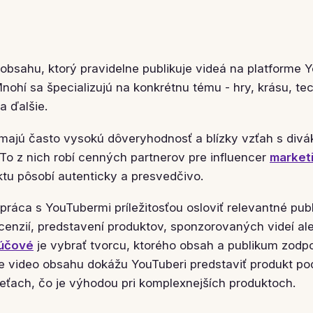
obsahu, ktorý pravidelne publikuje videá na platforme 
nohí sa špecializujú na konkrétnu tému - hry, krásu, te
a ďalšie.
majú často vysokú dôveryhodnosť a blízky vzťah s divákm
 To z nich robí cenných partnerov pre influencer
market
tu pôsobí autenticky a presvedčivo.
práca s YouTubermi príležitosťou osloviť relevantné pub
cenzií, predstavení produktov, sponzorovaných videí a
účové
je vybrať tvorcu, ktorého obsah a publikum zodp
e video obsahu dokážu YouTuberi predstaviť produkt po
ieťach, čo je výhodou pri komplexnejších produktoch.