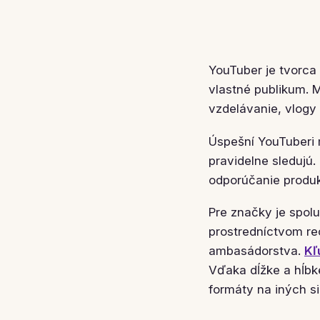
YouTuber je tvorca 
vlastné publikum. M
vzdelávanie, vlogy 
Úspešní YouTuberi 
pravidelne sledujú.
odporúčanie produk
Pre značky je spolu
prostredníctvom re
ambasádorstva.
Kľ
Vďaka dĺžke a hĺbk
formáty na iných s