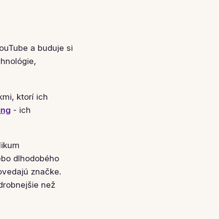
YouTube a buduje si
chnológie,
i, ktorí ich
ing
- ich
likum
lebo dlhodobého
ovedajú značke.
drobnejšie než