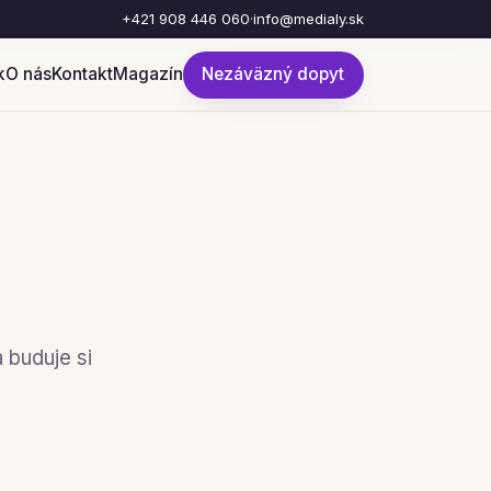
+421 908 446 060
·
info@medialy.sk
k
O nás
Kontakt
Magazín
Nezáväzný dopyt
 buduje si