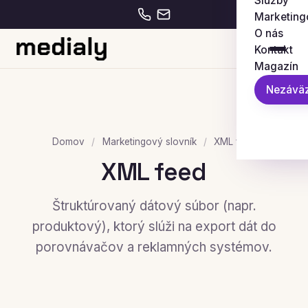
Služby
Marketing
O nás
Kontakt
Magazín
Nezáväz
Domov
/
Marketingový slovník
/
XML feed
XML feed
Štruktúrovaný dátový súbor (napr.
produktový), ktorý slúži na export dát do
porovnávačov a reklamných systémov.