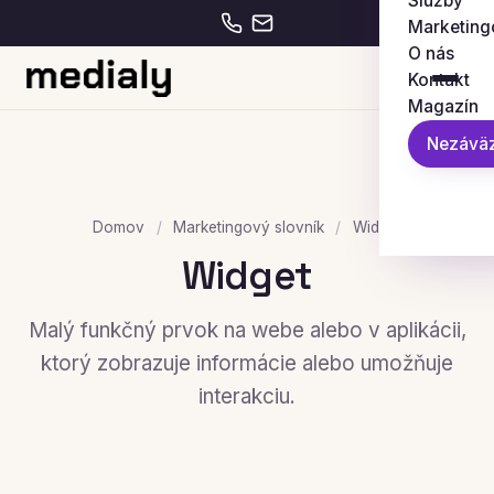
Služby
Marketing
O nás
Kontakt
Magazín
Nezáväz
Domov
/
Marketingový slovník
/
Widget
Widget
Malý funkčný prvok na webe alebo v aplikácii,
ktorý zobrazuje informácie alebo umožňuje
interakciu.