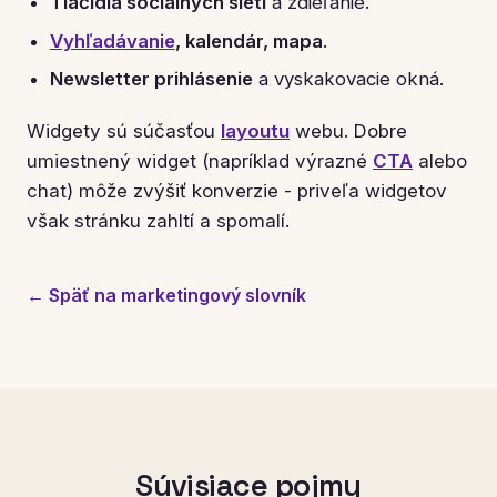
Tlačidlá sociálnych sietí
a zdieľanie.
Vyhľadávanie
, kalendár, mapa
.
Newsletter prihlásenie
a vyskakovacie okná.
Widgety sú súčasťou
layoutu
webu. Dobre
umiestnený widget (napríklad výrazné
CTA
alebo
chat) môže zvýšiť konverzie - priveľa widgetov
však stránku zahltí a spomalí.
← Späť na marketingový slovník
Súvisiace pojmy