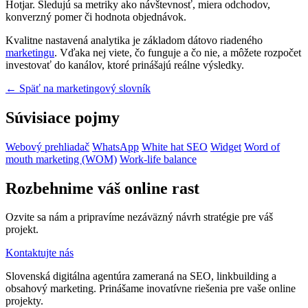
Hotjar. Sledujú sa metriky ako návštevnosť, miera odchodov,
konverzný pomer či hodnota objednávok.
Kvalitne nastavená analytika je základom dátovo riadeného
marketingu
. Vďaka nej viete, čo funguje a čo nie, a môžete rozpočet
investovať do kanálov, ktoré prinášajú reálne výsledky.
← Späť na marketingový slovník
Súvisiace pojmy
Webový prehliadač
WhatsApp
White hat SEO
Widget
Word of
mouth marketing (WOM)
Work-life balance
Rozbehnime váš online rast
Ozvite sa nám a pripravíme nezáväzný návrh stratégie pre váš
projekt.
Kontaktujte nás
Slovenská digitálna agentúra zameraná na SEO, linkbuilding a
obsahový marketing. Prinášame inovatívne riešenia pre vaše online
projekty.