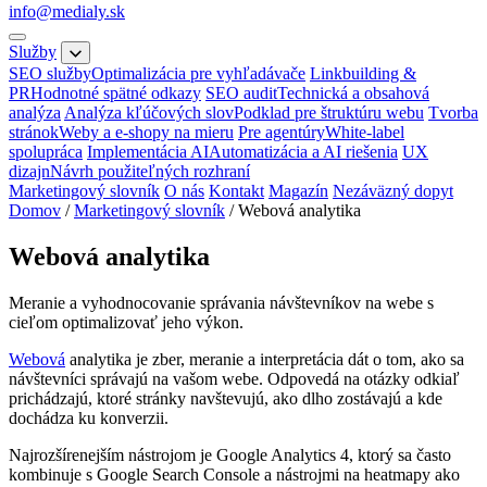
info@medialy.sk
Služby
SEO služby
Optimalizácia pre vyhľadávače
Linkbuilding &
PR
Hodnotné spätné odkazy
SEO audit
Technická a obsahová
analýza
Analýza kľúčových slov
Podklad pre štruktúru webu
Tvorba
stránok
Weby a e-shopy na mieru
Pre agentúry
White-label
spolupráca
Implementácia AI
Automatizácia a AI riešenia
UX
dizajn
Návrh použiteľných rozhraní
Marketingový slovník
O nás
Kontakt
Magazín
Nezáväzný dopyt
Domov
/
Marketingový slovník
/
Webová analytika
Webová analytika
Meranie a vyhodnocovanie správania návštevníkov na webe s
cieľom optimalizovať jeho výkon.
Webová
analytika je zber, meranie a interpretácia dát o tom, ako sa
návštevníci správajú na vašom webe. Odpovedá na otázky odkiaľ
prichádzajú, ktoré stránky navštevujú, ako dlho zostávajú a kde
dochádza ku konverzii.
Najrozšírenejším nástrojom je Google Analytics 4, ktorý sa často
kombinuje s Google Search Console a nástrojmi na heatmapy ako