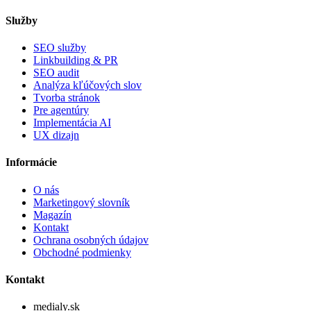
Služby
SEO služby
Linkbuilding & PR
SEO audit
Analýza kľúčových slov
Tvorba stránok
Pre agentúry
Implementácia AI
UX dizajn
Informácie
O nás
Marketingový slovník
Magazín
Kontakt
Ochrana osobných údajov
Obchodné podmienky
Kontakt
medialy.sk