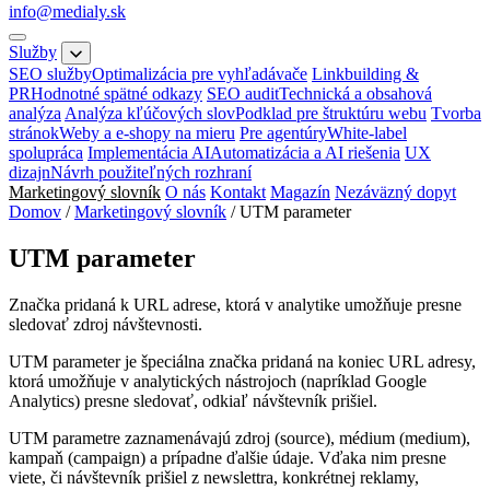
info@medialy.sk
Služby
SEO služby
Optimalizácia pre vyhľadávače
Linkbuilding &
PR
Hodnotné spätné odkazy
SEO audit
Technická a obsahová
analýza
Analýza kľúčových slov
Podklad pre štruktúru webu
Tvorba
stránok
Weby a e-shopy na mieru
Pre agentúry
White-label
spolupráca
Implementácia AI
Automatizácia a AI riešenia
UX
dizajn
Návrh použiteľných rozhraní
Marketingový slovník
O nás
Kontakt
Magazín
Nezáväzný dopyt
Domov
/
Marketingový slovník
/
UTM parameter
UTM parameter
Značka pridaná k URL adrese, ktorá v analytike umožňuje presne
sledovať zdroj návštevnosti.
UTM parameter je špeciálna značka pridaná na koniec URL adresy,
ktorá umožňuje v analytických nástrojoch (napríklad Google
Analytics) presne sledovať, odkiaľ návštevník prišiel.
UTM parametre zaznamenávajú zdroj (source), médium (medium),
kampaň (campaign) a prípadne ďalšie údaje. Vďaka nim presne
viete, či návštevník prišiel z newslettra, konkrétnej reklamy,