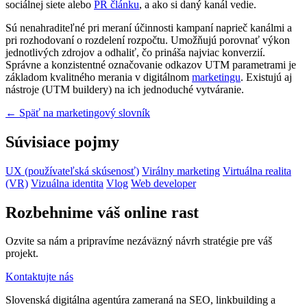
sociálnej siete alebo
PR článku
, a ako si daný kanál vedie.
Sú nenahraditeľné pri meraní účinnosti kampaní naprieč kanálmi a
pri rozhodovaní o rozdelení rozpočtu. Umožňujú porovnať výkon
jednotlivých zdrojov a odhaliť, čo prináša najviac konverzií.
Správne a konzistentné označovanie odkazov UTM parametrami je
základom kvalitného merania v digitálnom
marketingu
. Existujú aj
nástroje (UTM buildery) na ich jednoduché vytváranie.
← Späť na marketingový slovník
Súvisiace pojmy
UX (používateľská skúsenosť)
Virálny marketing
Virtuálna realita
(VR)
Vizuálna identita
Vlog
Web developer
Rozbehnime váš online rast
Ozvite sa nám a pripravíme nezáväzný návrh stratégie pre váš
projekt.
Kontaktujte nás
Slovenská digitálna agentúra zameraná na SEO, linkbuilding a