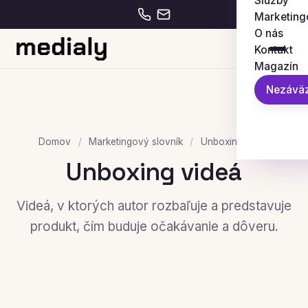
Služby
Marketing
O nás
Kontakt
Magazín
Nezáväz
Domov
/
Marketingový slovník
/
Unboxing videá
Unboxing videá
Videá, v ktorých autor rozbaľuje a predstavuje
produkt, čím buduje očakávanie a dôveru.