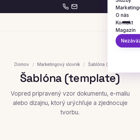
Služby
Marketing
O nás
Kontakt
Magazín
Nezáväz
Domov
/
Marketingový slovník
/
Šablóna (template)
Šablóna (template)
Vopred pripravený vzor dokumentu, e-mailu
alebo dizajnu, ktorý urýchľuje a zjednocuje
tvorbu.