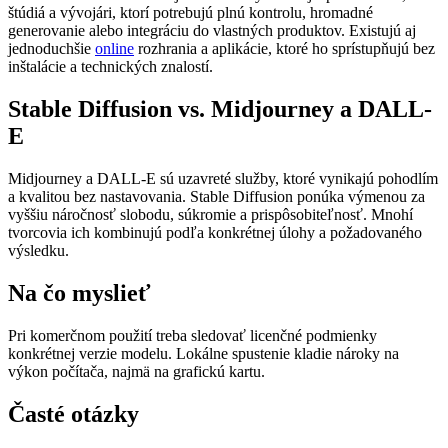
štúdiá a vývojári, ktorí potrebujú plnú kontrolu, hromadné
generovanie alebo integráciu do vlastných produktov. Existujú aj
jednoduchšie
online
rozhrania a aplikácie, ktoré ho sprístupňujú bez
inštalácie a technických znalostí.
Stable Diffusion vs. Midjourney a DALL-
E
Midjourney a DALL-E sú uzavreté služby, ktoré vynikajú pohodlím
a kvalitou bez nastavovania. Stable Diffusion ponúka výmenou za
vyššiu náročnosť slobodu, súkromie a prispôsobiteľnosť. Mnohí
tvorcovia ich kombinujú podľa konkrétnej úlohy a požadovaného
výsledku.
Na čo myslieť
Pri komerčnom použití treba sledovať licenčné podmienky
konkrétnej verzie modelu. Lokálne spustenie kladie nároky na
výkon počítača, najmä na grafickú kartu.
Časté otázky