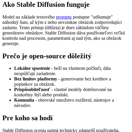
Ako Stable Diffusion funguje
Model na základe textového
promptu
postupne "odšumuje"
náhodný šum, až kým z neho nevznikne obrázok zodpovedajúci
zadaniu. Tento prístup (difúzia) je dnes základom väčšiny
generátorov obrázkov. Stable Diffusion dáva používateľovi veľkú
kontrolu nad procesom, parametrami aj nad tým, ako sa obrázok
generuje.
Prečo je open-source dôležitý
Lokálne spustenie
- beží na vlastnom počítači, dáta
neopúšťajú zariadenie.
Bez limitov platformy
- generovanie bez kreditov a
poplatkov za obrázok.
Prispôsobiteľnosť
- vlastné modely dotrénované na
konkrétny štýl alebo produkt.
Komunita
- obrovské množstvo rozšírení, nástrojov a
návodov.
Pre koho sa hodí
Stable Diffusion ocenia najmä technicky zdatnejší používatelia,