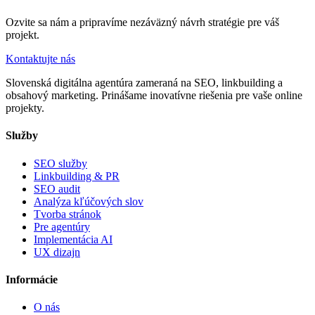
Ozvite sa nám a pripravíme nezáväzný návrh stratégie pre váš
projekt.
Kontaktujte nás
Slovenská digitálna agentúra zameraná na SEO, linkbuilding a
obsahový marketing. Prinášame inovatívne riešenia pre vaše online
projekty.
Služby
SEO služby
Linkbuilding & PR
SEO audit
Analýza kľúčových slov
Tvorba stránok
Pre agentúry
Implementácia AI
UX dizajn
Informácie
O nás