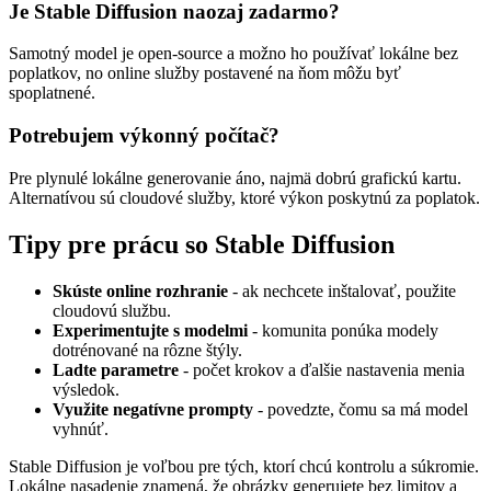
Je Stable Diffusion naozaj zadarmo?
Samotný model je open-source a možno ho používať lokálne bez
poplatkov, no online služby postavené na ňom môžu byť
spoplatnené.
Potrebujem výkonný počítač?
Pre plynulé lokálne generovanie áno, najmä dobrú grafickú kartu.
Alternatívou sú cloudové služby, ktoré výkon poskytnú za poplatok.
Tipy pre prácu so Stable Diffusion
Skúste online rozhranie
- ak nechcete inštalovať, použite
cloudovú službu.
Experimentujte s modelmi
- komunita ponúka modely
dotrénované na rôzne štýly.
Ladte parametre
- počet krokov a ďalšie nastavenia menia
výsledok.
Využite negatívne prompty
- povedzte, čomu sa má model
vyhnúť.
Stable Diffusion je voľbou pre tých, ktorí chcú kontrolu a súkromie.
Lokálne nasadenie znamená, že obrázky generujete bez limitov a