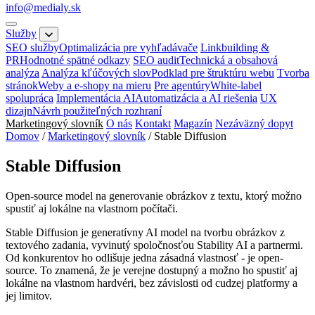
info@medialy.sk
Služby
SEO služby
Optimalizácia pre vyhľadávače
Linkbuilding &
PR
Hodnotné spätné odkazy
SEO audit
Technická a obsahová
analýza
Analýza kľúčových slov
Podklad pre štruktúru webu
Tvorba
stránok
Weby a e-shopy na mieru
Pre agentúry
White-label
spolupráca
Implementácia AI
Automatizácia a AI riešenia
UX
dizajn
Návrh použiteľných rozhraní
Marketingový slovník
O nás
Kontakt
Magazín
Nezáväzný dopyt
Domov
/
Marketingový slovník
/
Stable Diffusion
Stable Diffusion
Open-source model na generovanie obrázkov z textu, ktorý možno
spustiť aj lokálne na vlastnom počítači.
Stable Diffusion je generatívny AI model na tvorbu obrázkov z
textového zadania, vyvinutý spoločnosťou Stability AI a partnermi.
Od konkurentov ho odlišuje jedna zásadná vlastnosť - je open-
source. To znamená, že je verejne dostupný a možno ho spustiť aj
lokálne na vlastnom hardvéri, bez závislosti od cudzej platformy a
jej limitov.