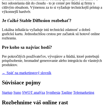
bez odosielania dát do cloudu - to je cenné pre štúdiá aj firmy s
citlivým obsahom. Výmenou za to si vyžaduje technickejší prístup a
výkonnejší hardvér.
Je ťažké Stable Diffusion rozbehať?
Lokálna inštalácia vyžaduje istú technickú zdatnosť a dobrú
grafickú kartu. Jednoduchšou cestou pre začiatok sú hotové online
rozhrania.
Pre koho sa najviac hodí?
Pre pokročilých používateľov, vývojárov a štúdiá, ktoré potrebujú
prispôsobenie, hromadné generovanie alebo integráciu do vlastných
produktov.
← Späť na marketingový slovník
Súvisiace pojmy
Startup
Suno
SWOT analýza
Synthesia
Tagline
Telemarketing
Rozbehnime váš online rast