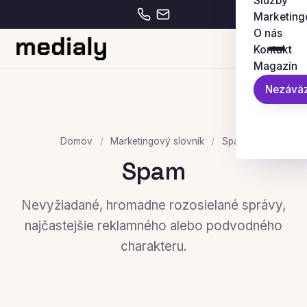
Služby
Marketing
O nás
Kontakt
Magazín
Nezáväz
Domov
/
Marketingový slovník
/
Spam
Spam
Nevyžiadané, hromadne rozosielané správy,
najčastejšie reklamného alebo podvodného
charakteru.