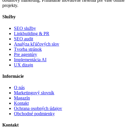
obsahový marketing. Prinášame inovatívne riešenia pre vaše online
projekty.
Služby
SEO služby
Linkbuilding & PR
SEO audit
Analýza kľúčových slov
Tvorba stránok
Pre agentúry
Implementácia AI
UX dizajn
Informácie
O nás
Marketingový slovník
Magazín
Kontakt
Ochrana osobných údajov
Obchodné podmienky
Kontakt