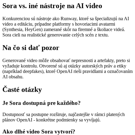
Sora vs. iné nástroje na AI video
Konkurenciou sú nástroje ako Runway, ktoré sa špecializujú na AI
video a editáciu, prípadne platformy s hovoriacimi avatarmi
(Synthesia, HeyGen) zamerané skôr na firemné a školiace videá.
Sora cieli na realistické generovanie celých scén z textu.
Na čo si dať pozor
Generované video môže obsahovať nepresnosti a artefakty, preto si
vyžaduje kontrolu. Otvorené sú aj otázky autorských práv a etiky
(napríklad deepfakes), ktoré OpenAI rieši pravidlami a označovaním
AI obsahu.
Časté otázky
Je Sora dostupná pre každého?
Dostupnosť sa postupne rozširuje, najčastejšie v rámci platených
plánov OpenAI - konkrétne podmienky sa vyvíjajú.
Ako dlhé video Sora vytvorí?