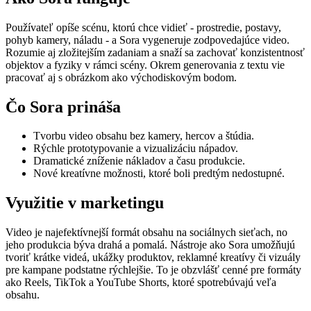
Používateľ opíše scénu, ktorú chce vidieť - prostredie, postavy,
pohyb kamery, náladu - a Sora vygeneruje zodpovedajúce video.
Rozumie aj zložitejším zadaniam a snaží sa zachovať konzistentnosť
objektov a fyziky v rámci scény. Okrem generovania z textu vie
pracovať aj s obrázkom ako východiskovým bodom.
Čo Sora prináša
Tvorbu video obsahu bez kamery, hercov a štúdia.
Rýchle prototypovanie a vizualizáciu nápadov.
Dramatické zníženie nákladov a času produkcie.
Nové kreatívne možnosti, ktoré boli predtým nedostupné.
Využitie v marketingu
Video je najefektívnejší formát obsahu na sociálnych sieťach, no
jeho produkcia býva drahá a pomalá. Nástroje ako Sora umožňujú
tvoriť krátke videá, ukážky produktov, reklamné kreatívy či vizuály
pre kampane podstatne rýchlejšie. To je obzvlášť cenné pre formáty
ako Reels, TikTok a YouTube Shorts, ktoré spotrebúvajú veľa
obsahu.