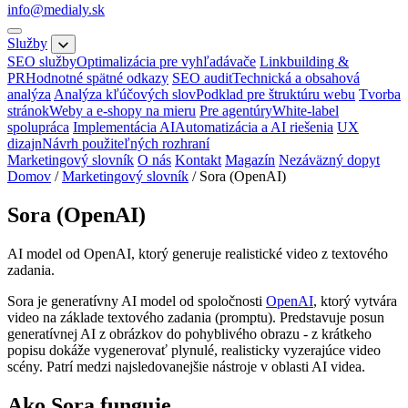
info@medialy.sk
Služby
SEO služby
Optimalizácia pre vyhľadávače
Linkbuilding &
PR
Hodnotné spätné odkazy
SEO audit
Technická a obsahová
analýza
Analýza kľúčových slov
Podklad pre štruktúru webu
Tvorba
stránok
Weby a e-shopy na mieru
Pre agentúry
White-label
spolupráca
Implementácia AI
Automatizácia a AI riešenia
UX
dizajn
Návrh použiteľných rozhraní
Marketingový slovník
O nás
Kontakt
Magazín
Nezáväzný dopyt
Domov
/
Marketingový slovník
/
Sora (OpenAI)
Sora (OpenAI)
AI model od OpenAI, ktorý generuje realistické video z textového
zadania.
Sora je generatívny AI model od spoločnosti
OpenAI
, ktorý vytvára
video na základe textového zadania (promptu). Predstavuje posun
generatívnej AI z obrázkov do pohyblivého obrazu - z krátkeho
popisu dokáže vygenerovať plynulé, realisticky vyzerajúce video
scény. Patrí medzi najsledovanejšie nástroje v oblasti AI videa.
Ako Sora funguje