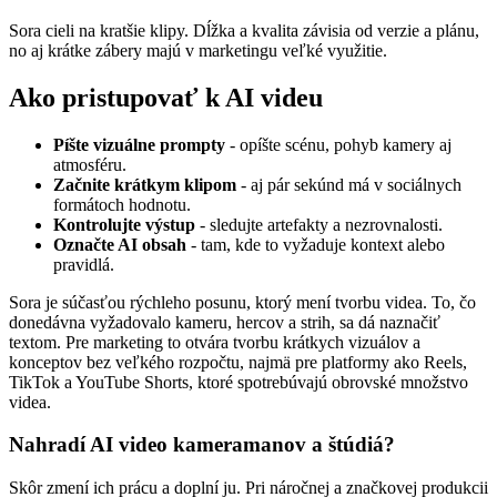
Sora cieli na kratšie klipy. Dĺžka a kvalita závisia od verzie a plánu,
no aj krátke zábery majú v marketingu veľké využitie.
Ako pristupovať k AI videu
Píšte vizuálne prompty
- opíšte scénu, pohyb kamery aj
atmosféru.
Začnite krátkym klipom
- aj pár sekúnd má v sociálnych
formátoch hodnotu.
Kontrolujte výstup
- sledujte artefakty a nezrovnalosti.
Označte AI obsah
- tam, kde to vyžaduje kontext alebo
pravidlá.
Sora je súčasťou rýchleho posunu, ktorý mení tvorbu videa. To, čo
donedávna vyžadovalo kameru, hercov a strih, sa dá naznačiť
textom. Pre marketing to otvára tvorbu krátkych vizuálov a
konceptov bez veľkého rozpočtu, najmä pre platformy ako Reels,
TikTok a YouTube Shorts, ktoré spotrebúvajú obrovské množstvo
videa.
Nahradí AI video kameramanov a štúdiá?
Skôr zmení ich prácu a doplní ju. Pri náročnej a značkovej produkcii