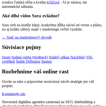
zostáva ľudská réžia a kvalita
kľúčová
- AI je nástroj, nie
automatická náhrada.
Aké dlhé video Sora zvládne?
Sora cieli na kratšie klipy; konkrétna dĺžka závisí od verzie a plánu,
no aj krátke zábery majú v marketingu veľké využitie.
← Späť na marketingový slovník
Súvisiace pojmy
Spam
Spätná väzba (feedback)
Spätný odkaz (backlink)
SSL
certifikát
Stable Diffusion
Startup
Rozbehnime váš online rast
Ozvite sa nám a pripravíme nezáväzný návrh stratégie pre váš
projekt.
Kontaktujte nás
Slovenská digitálna agentúra zameraná na SEO, linkbuilding a