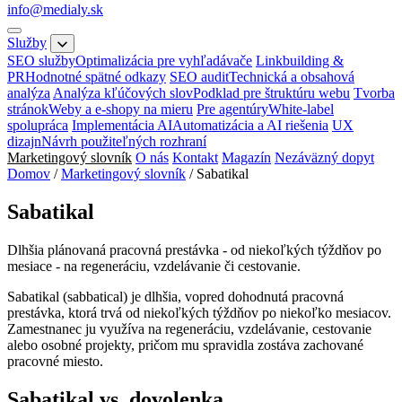
info@medialy.sk
Služby
SEO služby
Optimalizácia pre vyhľadávače
Linkbuilding &
PR
Hodnotné spätné odkazy
SEO audit
Technická a obsahová
analýza
Analýza kľúčových slov
Podklad pre štruktúru webu
Tvorba
stránok
Weby a e-shopy na mieru
Pre agentúry
White-label
spolupráca
Implementácia AI
Automatizácia a AI riešenia
UX
dizajn
Návrh použiteľných rozhraní
Marketingový slovník
O nás
Kontakt
Magazín
Nezáväzný dopyt
Domov
/
Marketingový slovník
/
Sabatikal
Sabatikal
Dlhšia plánovaná pracovná prestávka - od niekoľkých týždňov po
mesiace - na regeneráciu, vzdelávanie či cestovanie.
Sabatikal (sabbatical) je dlhšia, vopred dohodnutá pracovná
prestávka, ktorá trvá od niekoľkých týždňov po niekoľko mesiacov.
Zamestnanec ju využíva na regeneráciu, vzdelávanie, cestovanie
alebo osobné projekty, pričom mu spravidla zostáva zachované
pracovné miesto.
Sabatikal vs. dovolenka