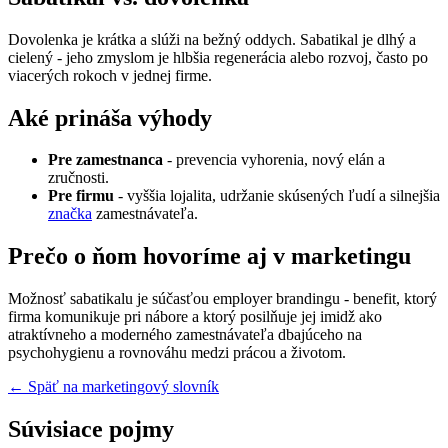
Dovolenka je krátka a slúži na bežný oddych. Sabatikal je dlhý a
cielený - jeho zmyslom je hlbšia regenerácia alebo rozvoj, často po
viacerých rokoch v jednej firme.
Aké prináša výhody
Pre zamestnanca
- prevencia vyhorenia, nový elán a
zručnosti.
Pre firmu
- vyššia lojalita, udržanie skúsených ľudí a silnejšia
značka
zamestnávateľa.
Prečo o ňom hovoríme aj v marketingu
Možnosť sabatikalu je súčasťou employer brandingu - benefit, ktorý
firma komunikuje pri nábore a ktorý posilňuje jej imidž ako
atraktívneho a moderného zamestnávateľa dbajúceho na
psychohygienu a rovnováhu medzi prácou a životom.
← Späť na marketingový slovník
Súvisiace pojmy