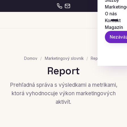
Služby
Marketing
O nás
Kontakt
Magazín
Nezáväz
Domov
/
Marketingový slovník
/
Report
Report
Prehľadná správa s výsledkami a metrikami,
ktorá vyhodnocuje výkon marketingových
aktivít.