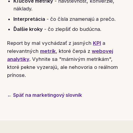
Kľúčové metriky
- návštevnosť, konverzie,
náklady.
Interpretácia
- čo čísla znamenajú a prečo.
Ďalšie kroky
- čo zlepšiť do budúcna.
Report by mal vychádzať z jasných
KPI
a
relevantných
metrík
, ktoré čerpá z
webovej
analytiky
. Vyhnite sa "márnivým metrikám",
ktoré pekne vyzerajú, ale nehovoria o reálnom
prínose.
← Späť na marketingový slovník