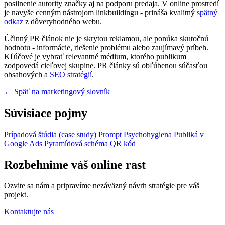
posilnenie autority značky aj na podporu predaja. V online prostredí
je navyše cenným nástrojom linkbuildingu - prináša kvalitný
spätný
odkaz
z dôveryhodného webu.
Účinný PR článok nie je skrytou reklamou, ale ponúka skutočnú
hodnotu - informácie, riešenie problému alebo zaujímavý príbeh.
Kľúčové je vybrať relevantné médium, ktorého publikum
zodpovedá cieľovej skupine. PR články sú obľúbenou súčasťou
obsahových a
SEO stratégií
.
← Späť na marketingový slovník
Súvisiace pojmy
Prípadová štúdia (case study)
Prompt
Psychohygiena
Publiká v
Google Ads
Pyramídová schéma
QR kód
Rozbehnime váš online rast
Ozvite sa nám a pripravíme nezáväzný návrh stratégie pre váš
projekt.
Kontaktujte nás