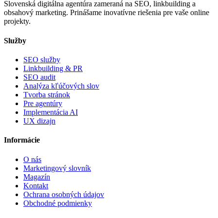
Slovenská digitálna agentúra zameraná na SEO, linkbuilding a
obsahový marketing. Prinášame inovatívne riešenia pre vaše online
projekty.
Služby
SEO služby
Linkbuilding & PR
SEO audit
Analýza kľúčových slov
Tvorba stránok
Pre agentúry
Implementácia AI
UX dizajn
Informácie
O nás
Marketingový slovník
Magazín
Kontakt
Ochrana osobných údajov
Obchodné podmienky