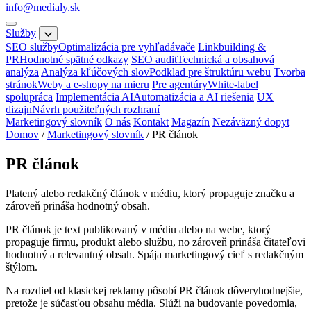
info@medialy.sk
Služby
SEO služby
Optimalizácia pre vyhľadávače
Linkbuilding &
PR
Hodnotné spätné odkazy
SEO audit
Technická a obsahová
analýza
Analýza kľúčových slov
Podklad pre štruktúru webu
Tvorba
stránok
Weby a e-shopy na mieru
Pre agentúry
White-label
spolupráca
Implementácia AI
Automatizácia a AI riešenia
UX
dizajn
Návrh použiteľných rozhraní
Marketingový slovník
O nás
Kontakt
Magazín
Nezáväzný dopyt
Domov
/
Marketingový slovník
/
PR článok
PR článok
Platený alebo redakčný článok v médiu, ktorý propaguje značku a
zároveň prináša hodnotný obsah.
PR článok je text publikovaný v médiu alebo na webe, ktorý
propaguje firmu, produkt alebo službu, no zároveň prináša čitateľovi
hodnotný a relevantný obsah. Spája marketingový cieľ s redakčným
štýlom.
Na rozdiel od klasickej reklamy pôsobí PR článok dôveryhodnejšie,
pretože je súčasťou obsahu média. Slúži na budovanie povedomia,