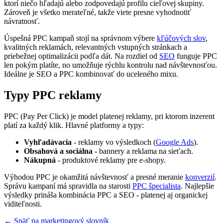
ktorí niečo hľadajú alebo zodpovedajú profilu cieľovej skupiny.
Zároveň je všetko merateľné, takže viete presne vyhodnotiť
návratnosť.
Úspešná PPC kampaň stojí na správnom výbere
kľúčových slov
,
kvalitných reklamách, relevantných vstupných stránkach a
priebežnej optimalizácii podľa dát. Na rozdiel od
SEO
funguje PPC
len pokým platíte, no umožňuje rýchlu kontrolu nad návštevnosťou.
Ideálne je SEO a PPC kombinovať do uceleného mixu.
Typy PPC reklamy
PPC (Pay Per Click) je model platenej reklamy, pri ktorom inzerent
platí za každý klik. Hlavné platformy a typy:
Vyhľadávacia
- reklamy vo výsledkoch (
Google Ads
).
Obsahová a sociálna
- bannery a reklama na sieťach.
Nákupná
- produktové reklamy pre e-shopy.
Výhodou PPC je okamžitá návštevnosť a presné meranie
konverzií
.
Správu kampaní má spravidla na starosti
PPC špecialista
. Najlepšie
výsledky prináša kombinácia PPC a SEO - platenej aj organickej
viditeľnosti.
← Späť na marketingový slovník