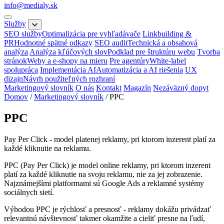
info@medialy.sk
Služby
SEO služby
Optimalizácia pre vyhľadávače
Linkbuilding &
PR
Hodnotné spätné odkazy
SEO audit
Technická a obsahová
analýza
Analýza kľúčových slov
Podklad pre štruktúru webu
Tvorba
stránok
Weby a e-shopy na mieru
Pre agentúry
White-label
spolupráca
Implementácia AI
Automatizácia a AI riešenia
UX
dizajn
Návrh použiteľných rozhraní
Marketingový slovník
O nás
Kontakt
Magazín
Nezáväzný dopyt
Domov
/
Marketingový slovník
/
PPC
PPC
Pay Per Click - model platenej reklamy, pri ktorom inzerent platí za
každé kliknutie na reklamu.
PPC (Pay Per Click) je model online reklamy, pri ktorom inzerent
platí za každé kliknutie na svoju reklamu, nie za jej zobrazenie.
Najznámejšími platformami sú Google Ads a reklamné systémy
sociálnych sietí.
Výhodou PPC je rýchlosť a presnosť - reklamy dokážu privádzať
relevantnú návštevnosť takmer okamžite a cieliť presne na ľudí,