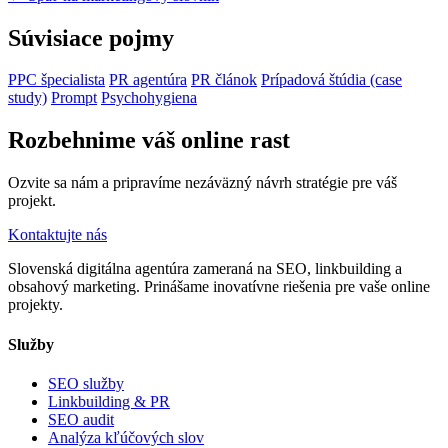
Súvisiace pojmy
PPC špecialista
PR agentúra
PR článok
Prípadová štúdia (case
study)
Prompt
Psychohygiena
Rozbehnime váš online rast
Ozvite sa nám a pripravíme nezáväzný návrh stratégie pre váš
projekt.
Kontaktujte nás
Slovenská digitálna agentúra zameraná na SEO, linkbuilding a
obsahový marketing. Prinášame inovatívne riešenia pre vaše online
projekty.
Služby
SEO služby
Linkbuilding & PR
SEO audit
Analýza kľúčových slov