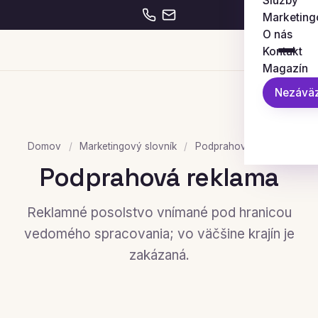
Služby
Marketing
O nás
Kontakt
Magazín
Nezáväz
Domov
/
Marketingový slovník
/
Podprahová reklama
Podprahová reklama
Reklamné posolstvo vnímané pod hranicou
vedomého spracovania; vo väčšine krajín je
zakázaná.