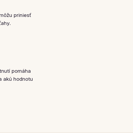
môžu priniesť
ťahy.
etnutí pomáha
 a akú hodnotu