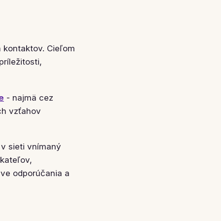
a kontaktov. Cieľom
íležitosti,
e
- najmä cez
ých vzťahov
 v sieti vnímaný
ikateľov,
ráve odporúčania a