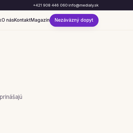
+421 908 446 060
·
info@medialy.sk
k
O nás
Kontakt
Magazín
Nezáväzný dopyt
prinášajú