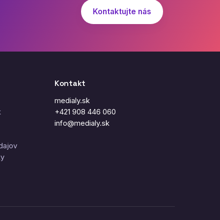
Kontaktujte nás
Kontakt
medialy.sk
k
+421 908 446 060
info@medialy.sk
dajov
ky