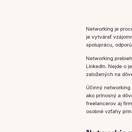
Networking je proc
je vytvárať vzájomn
spoluprácu, odporú
Networking prebieh
LinkedIn. Nejde o j
založených na dôve
Účinný networking s
ako prínosný a dôve
freelancerov aj fir
osobné vzťahy priná