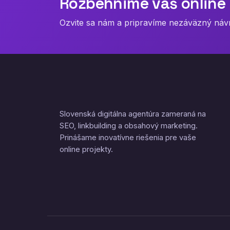
Rozbehnime váš online 
Ozvite sa nám a pripravíme nezáväzný návrh
Slovenská digitálna agentúra zameraná na
SEO, linkbuilding a obsahový marketing.
Prinášame inovatívne riešenia pre vaše
online projekty.