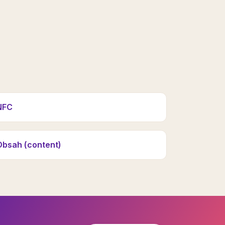
NFC
Obsah (content)