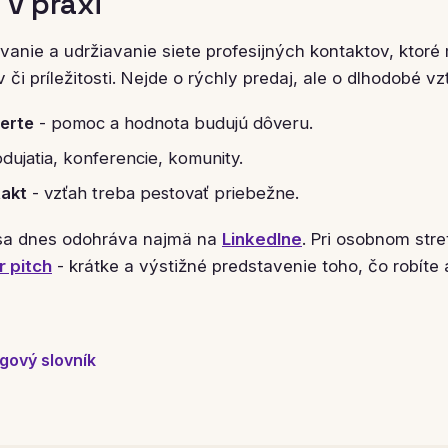
 v praxi
anie a udržiavanie siete profesijných kontaktov, ktoré 
 či príležitosti. Nejde o rýchly predaj, ale o dlhodobé vz
berte
- pomoc a hodnota budujú dôveru.
dujatia, konferencie, komunity.
takt
- vzťah treba pestovať priebežne.
 sa dnes odohráva najmä na
LinkedIne
. Pri osobnom str
r pitch
- krátke a výstižné predstavenie toho, čo robíte
gový slovník