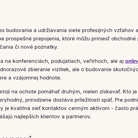
es budovania a udržiavania siete profesijných vzťahov 
e prospešné prepojenia, ktoré môžu priniesť obchodné pr
čania či nové poznatky.
a na konferenciách, podujatiach, veľtrhoch, ale aj
onlin
ednorazové zbieranie vizitiek, ale o budovanie skutočn
re a vzájomnej hodnote.
tojí na ochote pomáhať druhým, nielen získavať. Kto je
ryhodný, prirodzene dostáva príležitosti späť. Pre podn
my je kvalitná sieť kontaktov cenným aktívom - často p
šajú najlepších klientov a partnerov.