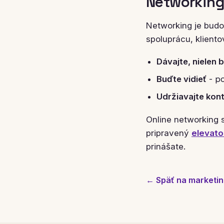
Networking
Networking je budov
spoluprácu, klientov
Dávajte, nielen 
Buďte vidieť
- po
Udržiavajte kon
Online networking
pripravený
elevato
prinášate.
← Späť na marketin