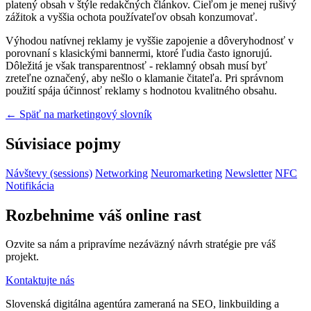
platený obsah v štýle redakčných článkov. Cieľom je menej rušivý
zážitok a vyššia ochota používateľov obsah konzumovať.
Výhodou natívnej reklamy je vyššie zapojenie a dôveryhodnosť v
porovnaní s klasickými bannermi, ktoré ľudia často ignorujú.
Dôležitá je však transparentnosť - reklamný obsah musí byť
zreteľne označený, aby nešlo o klamanie čitateľa. Pri správnom
použití spája účinnosť reklamy s hodnotou kvalitného obsahu.
← Späť na marketingový slovník
Súvisiace pojmy
Návštevy (sessions)
Networking
Neuromarketing
Newsletter
NFC
Notifikácia
Rozbehnime váš online rast
Ozvite sa nám a pripravíme nezáväzný návrh stratégie pre váš
projekt.
Kontaktujte nás
Slovenská digitálna agentúra zameraná na SEO, linkbuilding a