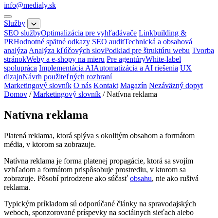
info@medialy.sk
Služby
SEO služby
Optimalizácia pre vyhľadávače
Linkbuilding &
PR
Hodnotné spätné odkazy
SEO audit
Technická a obsahová
analýza
Analýza kľúčových slov
Podklad pre štruktúru webu
Tvorba
stránok
Weby a e-shopy na mieru
Pre agentúry
White-label
spolupráca
Implementácia AI
Automatizácia a AI riešenia
UX
dizajn
Návrh použiteľných rozhraní
Marketingový slovník
O nás
Kontakt
Magazín
Nezáväzný dopyt
Domov
/
Marketingový slovník
/
Natívna reklama
Natívna reklama
Platená reklama, ktorá splýva s okolitým obsahom a formátom
média, v ktorom sa zobrazuje.
Natívna reklama je forma platenej propagácie, ktorá sa svojím
vzhľadom a formátom prispôsobuje prostrediu, v ktorom sa
zobrazuje. Pôsobí prirodzene ako súčasť
obsahu
, nie ako rušivá
reklama.
Typickým príkladom sú odporúčané články na spravodajských
weboch, sponzorované príspevky na sociálnych sieťach alebo