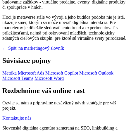
budovanie zážitkov - virtuálne predajne, eventy, digitálne produkty
či spolupráce v hrách.
Hoci je metaverse stále vo vývoji a jeho budúca podoba nie je istá,
ukazuje smer, ktorým sa môže uberať digitálna interakcia. Pre
marketérov je dôležité sledovať tento trend a experimentovať s
príležitosťami, najmä pri oslovovaní mladších, technologicky
zdatných cieľových skupín, pre ktoré sú virtuálne svety prirodzené.
← Späť na marketingový slovník
Súvisiace pojmy
Metrika
Microsoft Ads
Microsoft Copilot
Microsoft Outlook
Microsoft Teams
Microsoft Word
Rozbehnime váš online rast
Ozvite sa nám a pripravíme nezáväzný návrh stratégie pre váš
projekt.
Kontaktujte nás
Slovenská digitálna agentúra zameraná na SEO, linkbuilding a