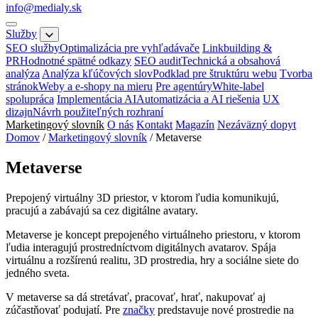
info@medialy.sk
Služby
SEO služby
Optimalizácia pre vyhľadávače
Linkbuilding &
PR
Hodnotné spätné odkazy
SEO audit
Technická a obsahová
analýza
Analýza kľúčových slov
Podklad pre štruktúru webu
Tvorba
stránok
Weby a e-shopy na mieru
Pre agentúry
White-label
spolupráca
Implementácia AI
Automatizácia a AI riešenia
UX
dizajn
Návrh použiteľných rozhraní
Marketingový slovník
O nás
Kontakt
Magazín
Nezáväzný dopyt
Domov
/
Marketingový slovník
/
Metaverse
Metaverse
Prepojený virtuálny 3D priestor, v ktorom ľudia komunikujú,
pracujú a zabávajú sa cez digitálne avatary.
Metaverse je koncept prepojeného virtuálneho priestoru, v ktorom
ľudia interagujú prostredníctvom digitálnych avatarov. Spája
virtuálnu a rozšírenú realitu, 3D prostredia, hry a sociálne siete do
jedného sveta.
V metaverse sa dá stretávať, pracovať, hrať, nakupovať aj
zúčastňovať podujatí. Pre
značky
predstavuje nové prostredie na