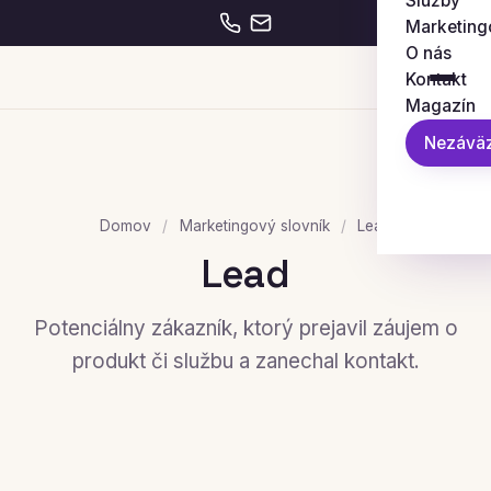
Služby
Marketing
O nás
Kontakt
Magazín
Nezáväz
Domov
/
Marketingový slovník
/
Lead
Lead
Potenciálny zákazník, ktorý prejavil záujem o
produkt či službu a zanechal kontakt.