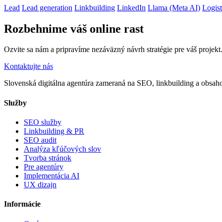
Lead
Lead generation
Linkbuilding
LinkedIn
Llama (Meta AI)
Logist
Rozbehnime váš online rast
Ozvite sa nám a pripravíme nezáväzný návrh stratégie pre váš projekt
Kontaktujte nás
Slovenská digitálna agentúra zameraná na SEO, linkbuilding a obsahov
Služby
SEO služby
Linkbuilding & PR
SEO audit
Analýza kľúčových slov
Tvorba stránok
Pre agentúry
Implementácia AI
UX dizajn
Informácie