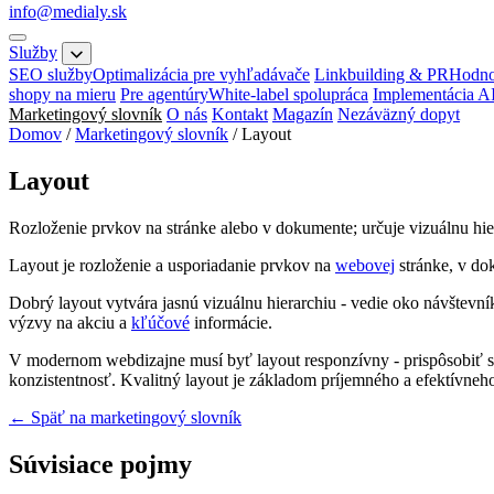
info@medialy.sk
Služby
SEO služby
Optimalizácia pre vyhľadávače
Linkbuilding & PR
Hodno
shopy na mieru
Pre agentúry
White-label spolupráca
Implementácia A
Marketingový slovník
O nás
Kontakt
Magazín
Nezáväzný dopyt
Domov
/
Marketingový slovník
/
Layout
Layout
Rozloženie prvkov na stránke alebo v dokumente; určuje vizuálnu hie
Layout je rozloženie a usporiadanie prvkov na
webovej
stránke, v dok
Dobrý layout vytvára jasnú vizuálnu hierarchiu - vedie oko návštevní
výzvy na akciu a
kľúčové
informácie.
V modernom webdizajne musí byť layout responzívny - prispôsobiť sa
konzistentnosť. Kvalitný layout je základom príjemného a efektívneh
← Späť na marketingový slovník
Súvisiace pojmy