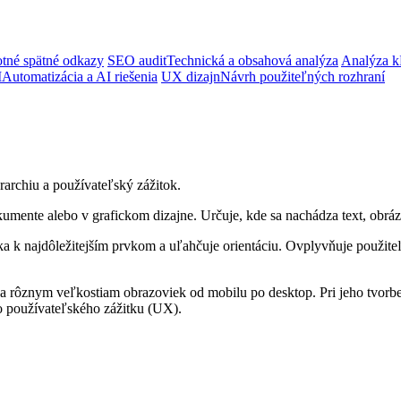
tné spätné odkazy
SEO audit
Technická a obsahová analýza
Analýza k
I
Automatizácia a AI riešenia
UX dizajn
Návrh použiteľných rozhraní
rarchiu a používateľský zážitok.
umente alebo v grafickom dizajne. Určuje, kde sa nachádza text, obráz
ka k najdôležitejším prvkom a uľahčuje orientáciu. Ovplyvňuje použiteľ
 rôznym veľkostiam obrazoviek od mobilu po desktop. Pri jeho tvorbe s
o používateľského zážitku (UX).