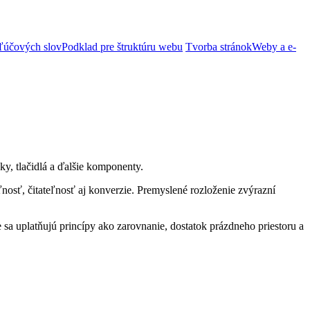
ľúčových slov
Podklad pre štruktúru webu
Tvorba stránok
Weby a e-
ky, tlačidlá a ďalšie komponenty.
nosť, čitateľnosť aj konverzie. Premyslené rozloženie zvýrazní
a uplatňujú princípy ako zarovnanie, dostatok prázdneho priestoru a