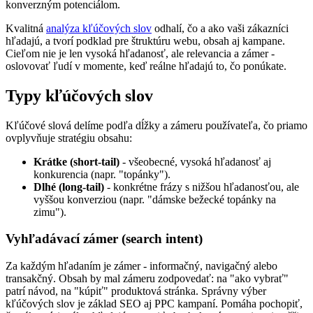
konverzným potenciálom.
Kvalitná
analýza kľúčových slov
odhalí, čo a ako vaši zákazníci
hľadajú, a tvorí podklad pre štruktúru webu, obsah aj kampane.
Cieľom nie je len vysoká hľadanosť, ale relevancia a zámer -
oslovovať ľudí v momente, keď reálne hľadajú to, čo ponúkate.
Typy kľúčových slov
Kľúčové slová delíme podľa dĺžky a zámeru používateľa, čo priamo
ovplyvňuje stratégiu obsahu:
Krátke (short-tail)
- všeobecné, vysoká hľadanosť aj
konkurencia (napr. "topánky").
Dlhé (long-tail)
- konkrétne frázy s nižšou hľadanosťou, ale
vyššou konverziou (napr. "dámske bežecké topánky na
zimu").
Vyhľadávací zámer (search intent)
Za každým hľadaním je zámer - informačný, navigačný alebo
transakčný. Obsah by mal zámeru zodpovedať: na "ako vybrať"
patrí návod, na "kúpiť" produktová stránka. Správny výber
kľúčových slov je základ SEO aj PPC kampaní. Pomáha pochopiť,