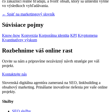
čo zákazníci reálne hľadajú, a tvoriť obsah, ktorý sa umiestni vyššie
vo výsledkoch vyhľadávania.
← Späť na marketingový slovník
Súvisiace pojmy
Know-how
Konverzia
Korporátna identita
KPI
Kryptomena
Kvantitatívny výskum
Rozbehnime váš online rast
Ozvite sa nám a pripravíme nezáväzný návrh stratégie pre váš
projekt.
Kontaktujte nás
Slovenská digitálna agentúra zameraná na SEO, linkbuilding a
obsahový marketing. Prinášame inovatívne riešenia pre vaše online
projekty.
Služby
SEO služby