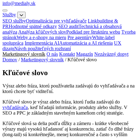
info@medialy.sk
Služby
SEO služby
Optimalizácia pre vyhľadávače
Linkbuilding &
PR
Hodnotné spätné odkazy
SEO audit
Technická a obsahová
analýza
Analýza kľúčových slov
Podklad pre štruktúru webu
Tvorba
stránok
Weby a e-shopy na mieru
Pre agentúry
White-label
spolupráca
Implementácia AI
Automatizácia a AI riešenia
UX
dizajn
Návrh použiteľných rozhraní
Marketingový slovník
O nás
Kontakt
Magazín
Nezáväzný dopyt
Domov
/
Marketingový slovník
/
Kľúčové slovo
Kľúčové slovo
Výraz alebo fráza, ktorú používatelia zadávajú do vyhľadávača a na
ktorú chcete byť viditeľní.
Kľúčové slovo je výraz alebo fráza, ktorú ľudia zadávajú do
vyhľadávača
, keď hľadajú informácie, produkty alebo služby. V
SEO a PPC je základným stavebným kameňom celej stratégie.
Kľúčové slová sa delia podľa dĺžky a zámeru - krátke všeobecné
výrazy majú vysokú hľadanosť aj konkurenciu, zatiaľ čo dlhé frázy
(long-tail) sú konkrétnejšie, menej konkurenčné a často s vyšším