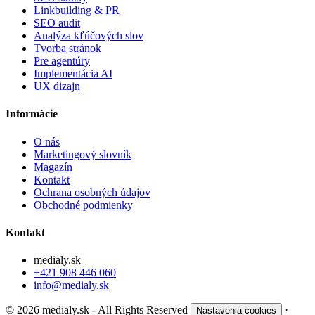
Linkbuilding & PR
SEO audit
Analýza kľúčových slov
Tvorba stránok
Pre agentúry
Implementácia AI
UX dizajn
Informácie
O nás
Marketingový slovník
Magazín
Kontakt
Ochrana osobných údajov
Obchodné podmienky
Kontakt
medialy.sk
+421 908 446 060
info@medialy.sk
© 2026 medialy.sk - All Rights Reserved
·
Nastavenia cookies