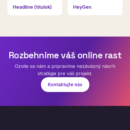
Headline (titulok)
HeyGen
Rozbehnime váš online rast
Ozvite sa nám a pripravíme nezáväzný návrh
stratégie pre váš projekt.
Kontaktujte nás