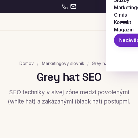
Služby
Marketing
O nás
Kontakt
Magazín
Nezáväz
Domov
/
Marketingový slovník
/
Grey hat SEO
Grey hat SEO
SEO techniky v sivej zóne medzi povolenými
(white hat) a zakázanými (black hat) postupmi.