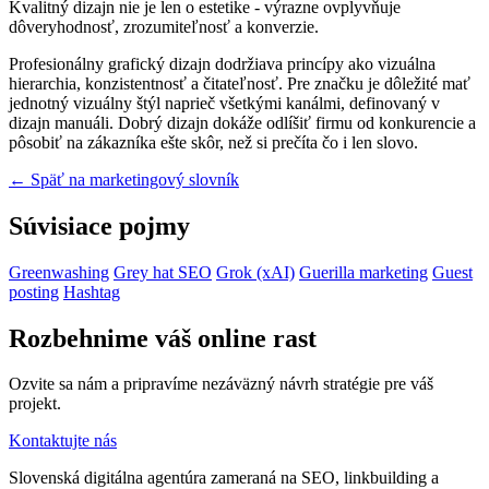
Kvalitný dizajn nie je len o estetike - výrazne ovplyvňuje
dôveryhodnosť, zrozumiteľnosť a konverzie.
Profesionálny grafický dizajn dodržiava princípy ako vizuálna
hierarchia, konzistentnosť a čitateľnosť. Pre značku je dôležité mať
jednotný vizuálny štýl naprieč všetkými kanálmi, definovaný v
dizajn manuáli. Dobrý dizajn dokáže odlíšiť firmu od konkurencie a
pôsobiť na zákazníka ešte skôr, než si prečíta čo i len slovo.
← Späť na marketingový slovník
Súvisiace pojmy
Greenwashing
Grey hat SEO
Grok (xAI)
Guerilla marketing
Guest
posting
Hashtag
Rozbehnime váš online rast
Ozvite sa nám a pripravíme nezáväzný návrh stratégie pre váš
projekt.
Kontaktujte nás
Slovenská digitálna agentúra zameraná na SEO, linkbuilding a