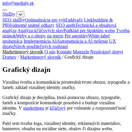
info@medialy.sk
Služby
SEO služby
Optimalizácia pre vyhľadávače
Linkbuilding &
PR
Hodnotné spätné odkazy
SEO audit
Technická a obsahová
analýza
Analýza kľúčových slov
Podklad pre štruktúru webu
Tvorba
stránok
Weby a e-shopy na mieru
Pre agentúry
White-label
spolupráca
Implementácia AI
Automatizácia a AI riešenia
UX
dizajn
Návrh použiteľných rozhraní
Marketingový slovník
O nás
Kontakt
Magazín
Nezáväzný dopyt
Domov
/
Marketingový slovník
/
Grafický dizajn
Grafický dizajn
Vizuálna tvorba a komunikácia prostredníctvom obrazu, typografie a
farieb; základ vizuálnej identity značky.
Grafický dizajn je disciplína, ktorá pomocou obrazu, typografie,
farieb a kompozície komunikuje posolstvá a buduje vizuálnu
identitu. V
marketingu
je
kľúčový
pre vnímanie a rozpoznateľnosť
značky.
Patrí sem tvorba loga, vizuálnej identity, reklamných materiálov,
bannerov, obsahu na sociálne siete, obalov či dizajnu webu.