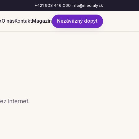
+421 908 446 060
·
info@medialy.sk
k
O nás
Kontakt
Magazín
Nezáväzný dopyt
ez internet.