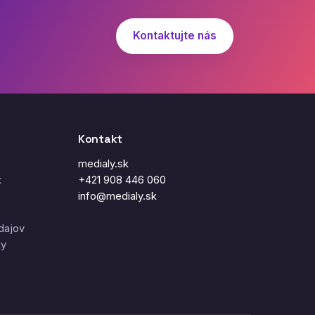
Kontaktujte nás
Kontakt
medialy.sk
k
+421 908 446 060
info@medialy.sk
dajov
ky