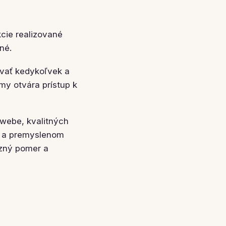
cie realizované
né.
vať kedykoľvek a
my otvára prístup k
webe, kvalitných
e a premyslenom
rzný pomer a