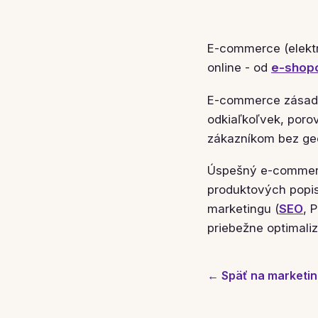
E-commerce (elektr
online - od
e-shop
E-commerce zásadn
odkiaľkoľvek, porov
zákazníkom bez geo
Úspešný e-commerce
produktových popi
marketingu (
SEO
, 
priebežne optimali
← Späť na marketin