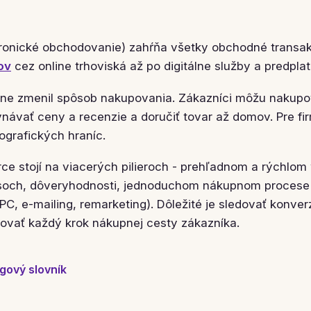
onické obchodovanie) zahŕňa všetky obchodné transak
ov
cez online trhoviská až po digitálne služby a predplat
e zmenil spôsob nakupovania. Zákazníci môžu nakupo
návať ceny a recenzie a doručiť tovar až domov. Pre fir
grafických hraníc.
 stojí na viacerých pilieroch - prehľadnom a rýchlom 
soch, dôveryhodnosti, jednoduchom nákupnom proces
PPC, e-mailing, remarketing). Dôležité je sledovať konve
zovať každý krok nákupnej cesty zákazníka.
gový slovník