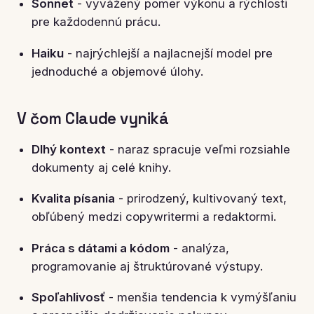
Sonnet
- vyvážený pomer výkonu a rýchlosti
pre každodennú prácu.
Haiku
- najrýchlejší a najlacnejší model pre
jednoduché a objemové úlohy.
V čom Claude vyniká
Dlhý kontext
- naraz spracuje veľmi rozsiahle
dokumenty aj celé knihy.
Kvalita písania
- prirodzený, kultivovaný text,
obľúbený medzi copywritermi a redaktormi.
Práca s dátami a kódom
- analýza,
programovanie aj štruktúrované výstupy.
Spoľahlivosť
- menšia tendencia k vymýšľaniu