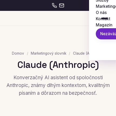
Služby
Marketing
O nás
Kontakt
Magazín
Nezáväz
Domov
/
Marketingový slovník
/
Claude (Anthropic)
Claude (Anthropic)
Konverzačný AI asistent od spoločnosti
Anthropic, známy dlhým kontextom, kvalitným
písaním a dôrazom na bezpečnosť.