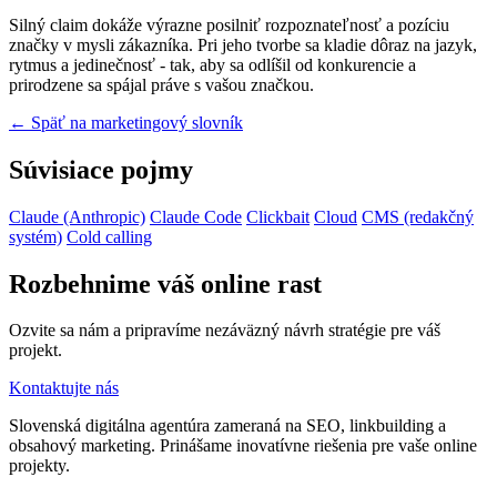
Silný claim dokáže výrazne posilniť rozpoznateľnosť a pozíciu
značky v mysli zákazníka. Pri jeho tvorbe sa kladie dôraz na jazyk,
rytmus a jedinečnosť - tak, aby sa odlíšil od konkurencie a
prirodzene sa spájal práve s vašou značkou.
← Späť na marketingový slovník
Súvisiace pojmy
Claude (Anthropic)
Claude Code
Clickbait
Cloud
CMS (redakčný
systém)
Cold calling
Rozbehnime váš online rast
Ozvite sa nám a pripravíme nezáväzný návrh stratégie pre váš
projekt.
Kontaktujte nás
Slovenská digitálna agentúra zameraná na SEO, linkbuilding a
obsahový marketing. Prinášame inovatívne riešenia pre vaše online
projekty.