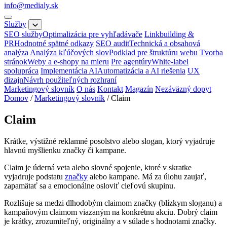
info@medialy.sk
Služby
SEO služby
Optimalizácia pre vyhľadávače
Linkbuilding &
PR
Hodnotné spätné odkazy
SEO audit
Technická a obsahová
analýza
Analýza kľúčových slov
Podklad pre štruktúru webu
Tvorba
stránok
Weby a e-shopy na mieru
Pre agentúry
White-label
spolupráca
Implementácia AI
Automatizácia a AI riešenia
UX
dizajn
Návrh použiteľných rozhraní
Marketingový slovník
O nás
Kontakt
Magazín
Nezáväzný dopyt
Domov
/
Marketingový slovník
/
Claim
Claim
Krátke, výstižné reklamné posolstvo alebo slogan, ktorý vyjadruje
hlavnú myšlienku značky či kampane.
Claim je úderná veta alebo slovné spojenie, ktoré v skratke
vyjadruje podstatu
značky
alebo kampane. Má za úlohu zaujať,
zapamätať sa a emocionálne osloviť cieľovú skupinu.
Rozlišuje sa medzi dlhodobým claimom značky (blízkym sloganu) a
kampaňovým claimom viazaným na konkrétnu akciu. Dobrý claim
je krátky, zrozumiteľný, originálny a v súlade s hodnotami značky.