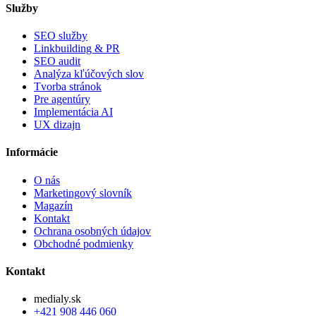
Služby
SEO služby
Linkbuilding & PR
SEO audit
Analýza kľúčových slov
Tvorba stránok
Pre agentúry
Implementácia AI
UX dizajn
Informácie
O nás
Marketingový slovník
Magazín
Kontakt
Ochrana osobných údajov
Obchodné podmienky
Kontakt
medialy.sk
+421 908 446 060