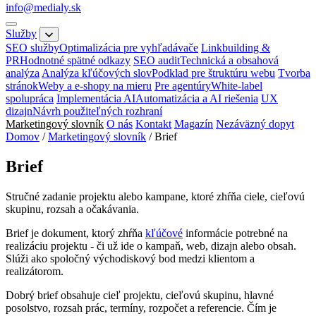
info@medialy.sk
Služby
SEO služby
Optimalizácia pre vyhľadávače
Linkbuilding &
PR
Hodnotné spätné odkazy
SEO audit
Technická a obsahová
analýza
Analýza kľúčových slov
Podklad pre štruktúru webu
Tvorba
stránok
Weby a e-shopy na mieru
Pre agentúry
White-label
spolupráca
Implementácia AI
Automatizácia a AI riešenia
UX
dizajn
Návrh použiteľných rozhraní
Marketingový slovník
O nás
Kontakt
Magazín
Nezáväzný dopyt
Domov
/
Marketingový slovník
/
Brief
Brief
Stručné zadanie projektu alebo kampane, ktoré zhŕňa ciele, cieľovú
skupinu, rozsah a očakávania.
Brief je dokument, ktorý zhŕňa
kľúčové
informácie potrebné na
realizáciu projektu - či už ide o kampaň, web, dizajn alebo obsah.
Slúži ako spoločný východiskový bod medzi klientom a
realizátorom.
Dobrý brief obsahuje cieľ projektu, cieľovú skupinu, hlavné
posolstvo, rozsah prác, termíny, rozpočet a referencie. Čím je