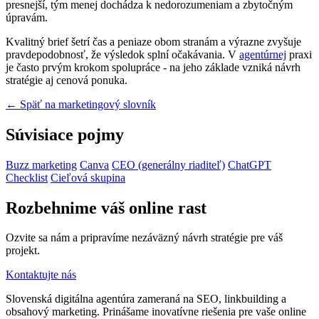
presnejší, tým menej dochádza k nedorozumeniam a zbytočným
úpravám.
Kvalitný brief šetrí čas a peniaze obom stranám a výrazne zvyšuje
pravdepodobnosť, že výsledok splní očakávania. V
agentúrnej
praxi
je často prvým krokom spolupráce - na jeho základe vzniká návrh
stratégie aj cenová ponuka.
← Späť na marketingový slovník
Súvisiace pojmy
Buzz marketing
Canva
CEO (generálny riaditeľ)
ChatGPT
Checklist
Cieľová skupina
Rozbehnime váš online rast
Ozvite sa nám a pripravíme nezáväzný návrh stratégie pre váš
projekt.
Kontaktujte nás
Slovenská digitálna agentúra zameraná na SEO, linkbuilding a
obsahový marketing. Prinášame inovatívne riešenia pre vaše online