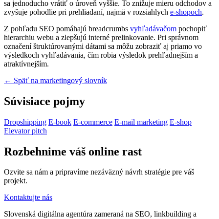
sa jednoducho vrátiť o úroveň vyššie. To znižuje mieru odchodov a
zvyšuje pohodlie pri prehliadaní, najmä v rozsiahlych
e-shopoch
.
Z pohľadu SEO pomáhajú breadcrumbs
vyhľadávačom
pochopiť
hierarchiu webu a zlepšujú interné prelinkovanie. Pri správnom
označení štruktúrovanými dátami sa môžu zobraziť aj priamo vo
výsledkoch vyhľadávania, čím robia výsledok prehľadnejším a
atraktívnejším.
← Späť na marketingový slovník
Súvisiace pojmy
Dropshipping
E-book
E-commerce
E-mail marketing
E-shop
Elevator pitch
Rozbehnime váš online rast
Ozvite sa nám a pripravíme nezáväzný návrh stratégie pre váš
projekt.
Kontaktujte nás
Slovenská digitálna agentúra zameraná na SEO, linkbuilding a