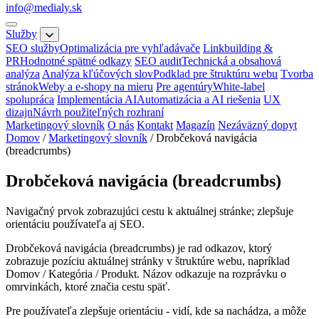
info@medialy.sk
Služby
SEO služby
Optimalizácia pre vyhľadávače
Linkbuilding &
PR
Hodnotné spätné odkazy
SEO audit
Technická a obsahová
analýza
Analýza kľúčových slov
Podklad pre štruktúru webu
Tvorba
stránok
Weby a e-shopy na mieru
Pre agentúry
White-label
spolupráca
Implementácia AI
Automatizácia a AI riešenia
UX
dizajn
Návrh použiteľných rozhraní
Marketingový slovník
O nás
Kontakt
Magazín
Nezáväzný dopyt
Domov
/
Marketingový slovník
/
Drobčeková navigácia
(breadcrumbs)
Drobčeková navigácia (breadcrumbs)
Navigačný prvok zobrazujúci cestu k aktuálnej stránke; zlepšuje
orientáciu používateľa aj SEO.
Drobčeková navigácia (breadcrumbs) je rad odkazov, ktorý
zobrazuje pozíciu aktuálnej stránky v štruktúre webu, napríklad
Domov / Kategória / Produkt. Názov odkazuje na rozprávku o
omrvinkách, ktoré značia cestu späť.
Pre používateľa zlepšuje orientáciu - vidí, kde sa nachádza, a môže