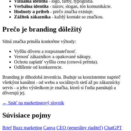
Vizuálna identita
- logo, farby, typografia.
Verbálna identita
- názov, slogan, tón komunikácie.
Hodnoty a príbeh
- prečo značka existuje.
Zážitok zákazníka
- každý kontakt so značkou.
Prečo je branding dôležitý
Silná značka prináša konkrétne výhody:
Vyššiu dôveru a rozpoznateľnosť.
Vernosť zákazníkov a opakované nákupy.
Ochotu zaplatiť vyššiu cenu (cenová prémia).
Odlíšenie od konkurencie.
Branding je dlhodobá investícia. Buduje sa konzistentne naprieč
všetkými kanálmi - od webu a sociálnych sietí až po zákaznícky
servis - a jeho výsledkom je značka, ktorú si ľudia pamätajú a
dôverujú jej.
← Späť na marketingový slovník
Súvisiace pojmy
Brief
Buzz marketing
Canva
CEO (generálny riaditeľ)
ChatGPT