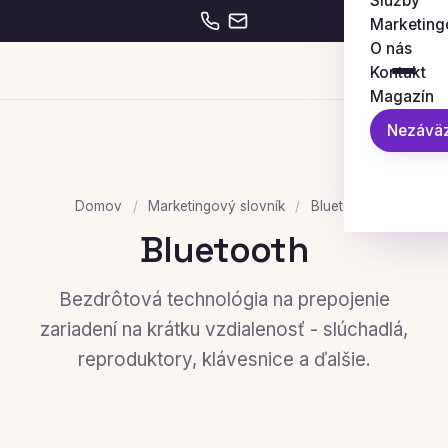
Služby
Marketing
O nás
Kontakt
Magazín
Nezáväz
Domov
/
Marketingový slovník
/
Bluetooth
Bluetooth
Bezdrôtová technológia na prepojenie
zariadení na krátku vzdialenosť - slúchadlá,
reproduktory, klávesnice a ďalšie.