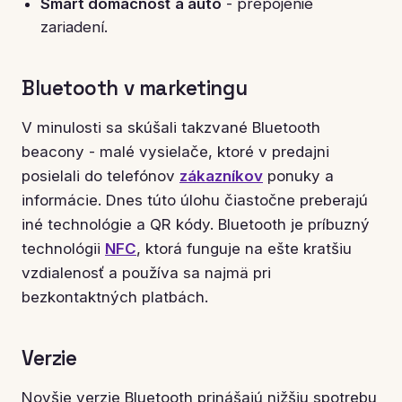
Smart domácnosť a auto
- prepojenie
zariadení.
Bluetooth v marketingu
V minulosti sa skúšali takzvané Bluetooth
beacony - malé vysielače, ktoré v predajni
posielali do telefónov
zákazníkov
ponuky a
informácie. Dnes túto úlohu čiastočne preberajú
iné technológie a QR kódy. Bluetooth je príbuzný
technológii
NFC
, ktorá funguje na ešte kratšiu
vzdialenosť a používa sa najmä pri
bezkontaktných platbách.
Verzie
Novšie verzie Bluetooth prinášajú nižšiu spotrebu