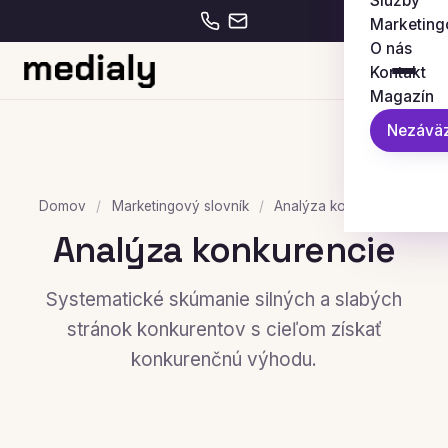
Služby
Marketing
O nás
Kontakt
Magazín
Nezáväz
Domov
/
Marketingový slovník
/
Analýza konkurencie
Analýza konkurencie
Systematické skúmanie silných a slabých
stránok konkurentov s cieľom získať
konkurenčnú výhodu.